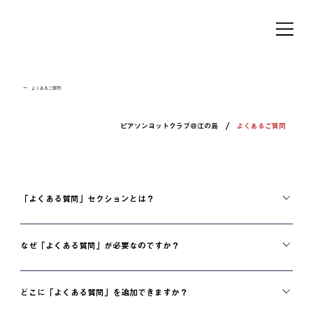
ー よくあるご質問
/
ピアソンヨットクラブ＠江の島
よくあるご質問
「よくある質問」セクションとは？
「よくある質問」セクションは「配送料はいくらですか？」「営業時間はいつです
か？」や「どのようにしてサービスを予約したらいいですか？」など、あなたのビジネ
なぜ「よくある質問」が必要なのですか？
スについてよく聞かれる質問に回答を提供する場所として利用できます。
「よくある質問」を追加すると、サイト訪問者があなたのビジネスに関する質問の答え
をすばやく見つけることができるため、サイトでのユーザー体験の向上に繋がります。
どこに「よくある質問」を追加できますか？