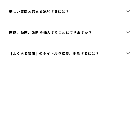
「よくある質問」はサイトや Wix モバイルアプリのどのページにも追加することがで
きます。
新しい質問と答えを追加するには？
「よくある質問」を追加する方法： 1．ダッシュボードまたはエディタを開く 2．新し
い質問と回答を追加 3．よくある質問をカテゴリーに割り当て 4．保存して公開 よく
画像、動画、GIF を挿入することはできますか？
ある質問はいつでも編集できます。
はい。メディアを追加する方法： 1．ダッシュボードまたはエディタを開く 2．新しく
追加、または既存のものを編集 3．回答のテキストボックスに GIF を追加、または
「よくある質問」のタイトルを編集、削除するには？
４．メディアファイルを追加して保存
エディタのよくある質問ページ「設定」ボタンをクリック モバイルアプリは Wix
Ower アプリの「サイト概要」で編集