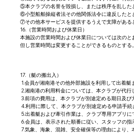
⑤本クラブの名誉を毀損し、または秩序を乱した
⑥小型船舶操縦者法その他関係法令に違反したと
⑦その他本サービスを提供するうえで支障がある
16.（営業時間および休業日）
本施設の営業時間および休業日については次のと
但し営業時間は変更することができるものとする
17.（艇の搬出入）
1.会員が湘南港その他外部施設を利用して出着
2.湘南港の利用料金については、本クラブが代
3.前項の費用は、本クラブが別途定める期日及
4.利用に際して、本クラブが別途定める申請手
5.出着艇および牽引作業は、クラブ専用アプリ
6.会員は、表示された順番に従い、スタッフの
7.気象、海象、混雑、安全確保等の理由により