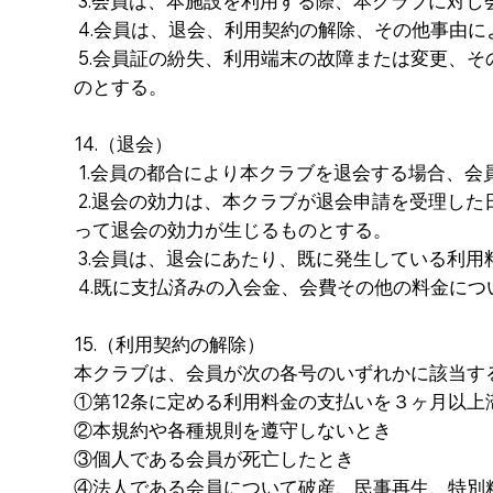
3.会員は、本施設を利用する際、本クラブに対し
4.会員は、退会、利用契約の解除、その他事由
5.会員証の紛失、利用端末の故障または変更、
のとする。
14.（退会）
1.会員の都合により本クラブを退会する場合、
2.退会の効力は、本クラブが退会申請を受理し
って退会の効力が生じるものとする。
3.会員は、退会にあたり、既に発生している利
4.既に支払済みの入会金、会費その他の料金に
15.（利用契約の解除）
本クラブは、会員が次の各号のいずれかに該当す
①第12条に定める利用料金の支払いを３ヶ月以上
②本規約や各種規則を遵守しないとき
③個人である会員が死亡したとき
④法人である会員について破産、民事再生、特別