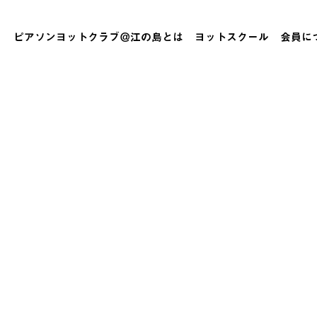
ピアソンヨットクラブ＠江の島とは
ヨットスクール
会員に